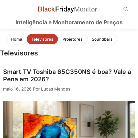
Pular
para
o
Inteligência e Monitoramento de Preços
conteúdo
Home
Televisores
Projetores
Soundbars
Televisores
Smart TV Toshiba 65C350NS é boa? Vale a
Pena em 2026?
maio 16, 2026
Por
Lucas Mendes