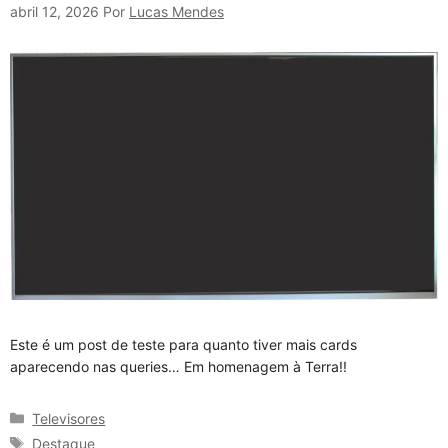
abril 12, 2026
Por
Lucas Mendes
Este é um post de teste para quanto tiver mais cards
aparecendo nas queries… Em homenagem à Terra!!
Categorias
Televisores
Tags
Destaque