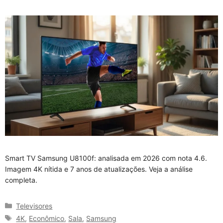
Smart TV Samsung U8100f: analisada em 2026 com nota 4.6.
Imagem 4K nítida e 7 anos de atualizações. Veja a análise
completa.
Categorias
Televisores
Tags
4K
,
Econômico
,
Sala
,
Samsung