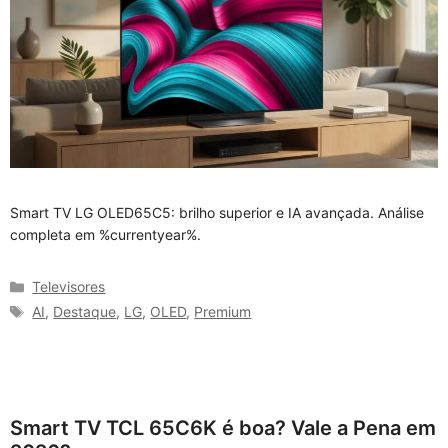
Smart TV LG OLED65C5: brilho superior e IA avançada. Análise
completa em %currentyear%.
Categorias
Televisores
Tags
AI
,
Destaque
,
LG
,
OLED
,
Premium
Smart TV TCL 65C6K é boa? Vale a Pena em