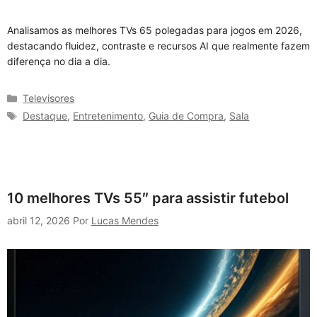
Analisamos as melhores TVs 65 polegadas para jogos em 2026,
destacando fluidez, contraste e recursos AI que realmente fazem
diferença no dia a dia.
Categorias
Televisores
Tags
Destaque
,
Entretenimento
,
Guia de Compra
,
Sala
10 melhores TVs 55″ para assistir futebol
abril 12, 2026
Por
Lucas Mendes