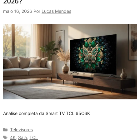
2026?
maio 16, 2026
Por
Lucas Mendes
Análise completa da Smart TV TCL 65C6K
Categorias
Televisores
Tags
4K
,
Sala
,
TCL