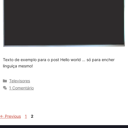
Texto de exemplo para o post Hello world … só para encher
linguiça mesmo!
Categorias
Televisores
1 Comentário
Page
Page
←
Previous
1
2