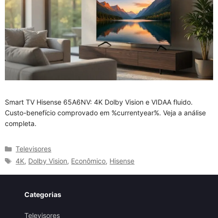
Smart TV Hisense 65A6NV: 4K Dolby Vision e VIDAA fluido.
Custo-benefício comprovado em %currentyear%. Veja a análise
completa.
Categorias
Televisores
Tags
4K
,
Dolby Vision
,
Econômico
,
Hisense
Categorias
Televisores