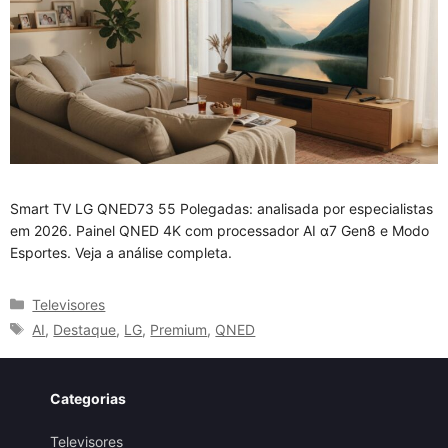
Smart TV LG QNED73 55 Polegadas: analisada por especialistas
em 2026. Painel QNED 4K com processador AI α7 Gen8 e Modo
Esportes. Veja a análise completa.
Categorias
Televisores
Tags
AI
,
Destaque
,
LG
,
Premium
,
QNED
Categorias
Televisores